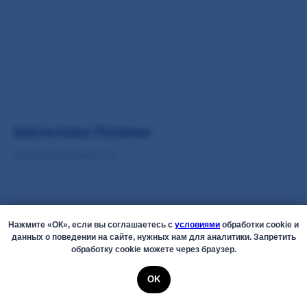
Шатилова Полина
Операционная медсестра
Нажмите «ОК», если вы соглашаетесь с
условиями
обработки cookie и
данных о поведении на сайте, нужных нам для аналитики. Запретить
обработку cookie можете через браузер.
OK